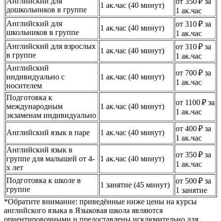
Английский для
от 350 ₽ за
1 ак.час (40 минут)
дошкольников в группе
1 ак.час
Английский для
от 310 ₽ за
1 ак.час (40 минут)
школьников в группе
1 ак.час
Английский для взрослых
от 310 ₽ за
1 ак.час (40 минут)
в группе
1 ак.час
Английский
от 700 ₽ за
индивидуально с
1 ак.час (40 минут)
1 ак.час
носителем
Подготовка к
от 1100 ₽ за
международным
1 ак.час (40 минут)
1 ак.час
экзаменам индивидуально
от 400 ₽ за
Английский язык в паре
1 ак.час (40 минут)
1 ак.час
Английский язык в
от 350 ₽ за
группе для малышей от 4-
1 ак.час (40 минут)
1 ак.час
х лет
Подготовка к школе в
от 500 ₽ за
1 занятие (45 минут)
группе
1 занятие
*Обратите внимание: приведённые ниже цены на курсы
английского языка в Языковая школа являются
ориентировочными и предоставлены исключительно для