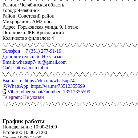
Регион: Челябинская область
Город: Челябинск
Район: Советский район
Микрорайон: АМЗ пос.
Адрес: Горьковская улица, 9, 1 этаж
Остановка: ЖК Ярославский
Количество филиалов: 4
Телефон: +7 (351) 277-91-19
Дополнительный: Не указан
Email: whatsup74ru@gmail.com
Сайт: http://amerclub.ru
Вконакте: https://vk.com/whatsup74
WhatsApp: https://wa.me/73512355599
Viber: viber://chat/?number=73512355599
Telegram: Не указан
График работы
Понедельник: 10:00-21:00
Вторник: 10:00-21:00
Среда: 10:00-21:00