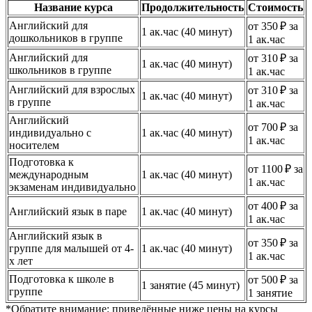
Название курса
Продолжительность
Стоимость
Английский для
от 350 ₽ за
1 ак.час (40 минут)
дошкольников в группе
1 ак.час
Английский для
от 310 ₽ за
1 ак.час (40 минут)
школьников в группе
1 ак.час
Английский для взрослых
от 310 ₽ за
1 ак.час (40 минут)
в группе
1 ак.час
Английский
от 700 ₽ за
индивидуально с
1 ак.час (40 минут)
1 ак.час
носителем
Подготовка к
от 1100 ₽ за
международным
1 ак.час (40 минут)
1 ак.час
экзаменам индивидуально
от 400 ₽ за
Английский язык в паре
1 ак.час (40 минут)
1 ак.час
Английский язык в
от 350 ₽ за
группе для малышей от 4-
1 ак.час (40 минут)
1 ак.час
х лет
Подготовка к школе в
от 500 ₽ за
1 занятие (45 минут)
группе
1 занятие
*Обратите внимание: приведённые ниже цены на курсы