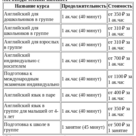
Название курса
Продолжительность
Стоимость
Английский для
от 350 ₽ за
1 ак.час (40 минут)
дошкольников в группе
1 ак.час
Английский для
от 310 ₽ за
1 ак.час (40 минут)
школьников в группе
1 ак.час
Английский для взрослых
от 310 ₽ за
1 ак.час (40 минут)
в группе
1 ак.час
Английский
от 700 ₽ за
индивидуально с
1 ак.час (40 минут)
1 ак.час
носителем
Подготовка к
от 1100 ₽ за
международным
1 ак.час (40 минут)
1 ак.час
экзаменам индивидуально
от 400 ₽ за
Английский язык в паре
1 ак.час (40 минут)
1 ак.час
Английский язык в
от 350 ₽ за
группе для малышей от 4-
1 ак.час (40 минут)
1 ак.час
х лет
Подготовка к школе в
от 500 ₽ за
1 занятие (45 минут)
группе
1 занятие