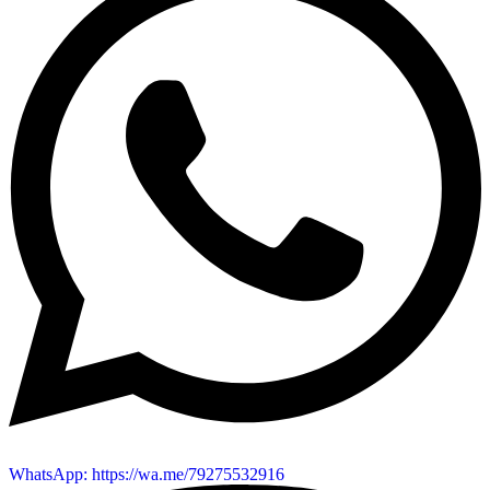
WhatsApp: https://wa.me/79275532916