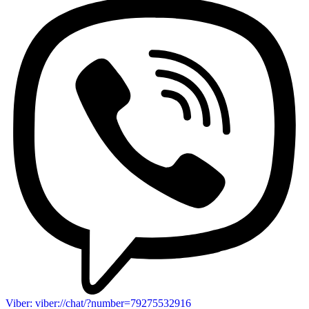
Viber: viber://chat/?number=79275532916