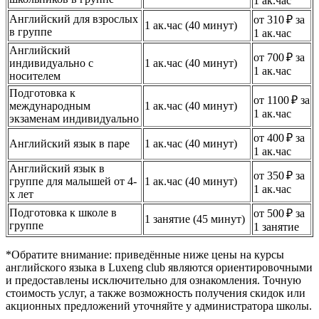
1 ак.час
Английский для взрослых
от 310 ₽ за
1 ак.час (40 минут)
в группе
1 ак.час
Английский
от 700 ₽ за
индивидуально с
1 ак.час (40 минут)
1 ак.час
носителем
Подготовка к
от 1100 ₽ за
международным
1 ак.час (40 минут)
1 ак.час
экзаменам индивидуально
от 400 ₽ за
Английский язык в паре
1 ак.час (40 минут)
1 ак.час
Английский язык в
от 350 ₽ за
группе для малышей от 4-
1 ак.час (40 минут)
1 ак.час
х лет
Подготовка к школе в
от 500 ₽ за
1 занятие (45 минут)
группе
1 занятие
*Обратите внимание: приведённые ниже цены на курсы
английского языка в Luxeng club являются ориентировочными
и предоставлены исключительно для ознакомления. Точную
стоимость услуг, а также возможность получения скидок или
акционных предложений уточняйте у администратора школы.