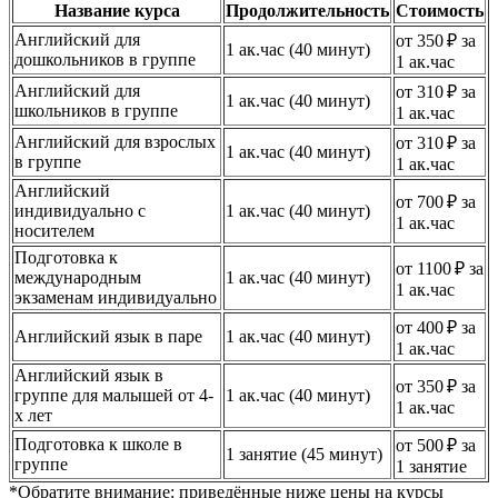
Название курса
Продолжительность
Стоимость
Английский для
от 350 ₽ за
1 ак.час (40 минут)
дошкольников в группе
1 ак.час
Английский для
от 310 ₽ за
1 ак.час (40 минут)
школьников в группе
1 ак.час
Английский для взрослых
от 310 ₽ за
1 ак.час (40 минут)
в группе
1 ак.час
Английский
от 700 ₽ за
индивидуально с
1 ак.час (40 минут)
1 ак.час
носителем
Подготовка к
от 1100 ₽ за
международным
1 ак.час (40 минут)
1 ак.час
экзаменам индивидуально
от 400 ₽ за
Английский язык в паре
1 ак.час (40 минут)
1 ак.час
Английский язык в
от 350 ₽ за
группе для малышей от 4-
1 ак.час (40 минут)
1 ак.час
х лет
Подготовка к школе в
от 500 ₽ за
1 занятие (45 минут)
группе
1 занятие
*Обратите внимание: приведённые ниже цены на курсы