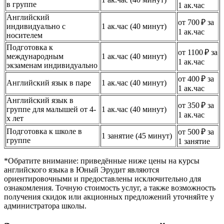
в группе
1 ак.час
Английский
от 700 ₽ за
индивидуально с
1 ак.час (40 минут)
1 ак.час
носителем
Подготовка к
от 1100 ₽ за
международным
1 ак.час (40 минут)
1 ак.час
экзаменам индивидуально
от 400 ₽ за
Английский язык в паре
1 ак.час (40 минут)
1 ак.час
Английский язык в
от 350 ₽ за
группе для малышей от 4-
1 ак.час (40 минут)
1 ак.час
х лет
Подготовка к школе в
от 500 ₽ за
1 занятие (45 минут)
группе
1 занятие
*Обратите внимание: приведённые ниже цены на курсы
английского языка в Юный Эрудит являются
ориентировочными и предоставлены исключительно для
ознакомления. Точную стоимость услуг, а также возможность
получения скидок или акционных предложений уточняйте у
администратора школы.