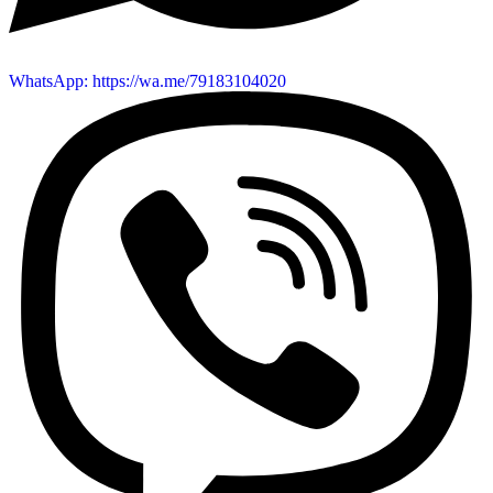
WhatsApp: https://wa.me/79183104020