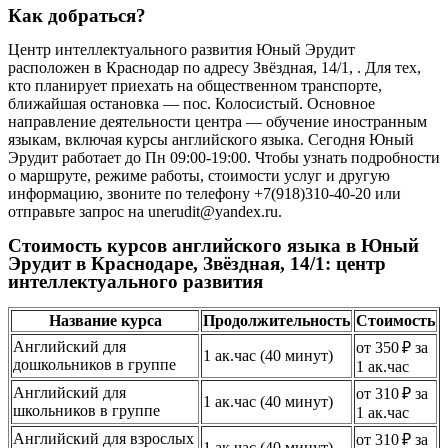
Как добраться?
Центр интеллектуального развития Юный Эрудит
расположен в Краснодар по адресу Звёздная, 14/1, . Для тех,
кто планирует приехать на общественном транспорте,
ближайшая остановка — пос. Колосистый. Основное
направление деятельности центра — обучение иностранным
языкам, включая курсы английского языка. Сегодня Юный
Эрудит работает до Пн 09:00-19:00. Чтобы узнать подробности
о маршруте, режиме работы, стоимости услуг и другую
информацию, звоните по телефону +7(918)310-40-20 или
отправьте запрос на unerudit@yandex.ru.
Стоимость курсов английского языка в Юный
Эрудит в Краснодаре, Звёздная, 14/1: центр
интеллектуального развития
Название курса
Продолжительность
Стоимость
Английский для
от 350 ₽ за
1 ак.час (40 минут)
дошкольников в группе
1 ак.час
Английский для
от 310 ₽ за
1 ак.час (40 минут)
школьников в группе
1 ак.час
Английский для взрослых
от 310 ₽ за
1 ак.час (40 минут)