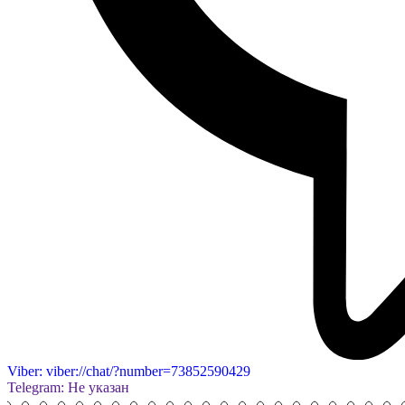
Viber: viber://chat/?number=73852590429
Telegram: Не указан