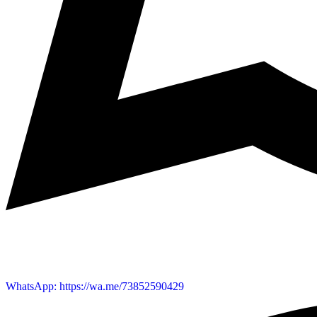
WhatsApp: https://wa.me/73852590429