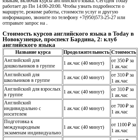
языкам, включая курсы английского языка. Сегодня Today
работает до Пн 14:00-20:00. Чтобы узнать подробности о
маршруте, режиме работы, стоимости услуг и другую
информацию, звоните по телефону +7(950)573-25-27 или
отправьте запрос на .
Стоимость курсов английского языка в Today в
Новокузнецке, проспект Бардина, 2: клуб
английского языка
Название курса
Продолжительность
Стоимость
Английский для
от 350 ₽ за
1 ак.час (40 минут)
дошкольников в группе
1 ак.час
Английский для
от 310 ₽ за
1 ак.час (40 минут)
школьников в группе
1 ак.час
Английский для взрослых
от 310 ₽ за
1 ак.час (40 минут)
в группе
1 ак.час
Английский
от 700 ₽ за
индивидуально с
1 ак.час (40 минут)
1 ак.час
носителем
Подготовка к
от 1100 ₽ за
международным
1 ак.час (40 минут)
1 ак.час
экзаменам индивидуально