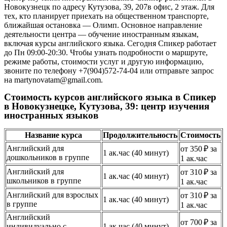
Новокузнецк по адресу Кутузова, 39, 207в офис, 2 этаж. Для
тех, кто планирует приехать на общественном транспорте,
ближайшая остановка — Олимп. Основное направление
деятельности центра — обучение иностранным языкам,
включая курсы английского языка. Сегодня Спикер работает
до Пн 09:00-20:30. Чтобы узнать подробности о маршруте,
режиме работы, стоимости услуг и другую информацию,
звоните по телефону +7(904)572-74-04 или отправьте запрос
на martynovatam@gmail.com.
Стоимость курсов английского языка в Спикер
в Новокузнецке, Кутузова, 39: центр изучения
иностранных языков
Название курса
Продолжительность
Стоимость
Английский для
от 350 ₽ за
1 ак.час (40 минут)
дошкольников в группе
1 ак.час
Английский для
от 310 ₽ за
1 ак.час (40 минут)
школьников в группе
1 ак.час
Английский для взрослых
от 310 ₽ за
1 ак.час (40 минут)
в группе
1 ак.час
Английский
от 700 ₽ за
индивидуально с
1 ак.час (40 минут)