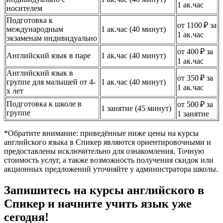
1 ак.час
носителем
Подготовка к
от 1100 ₽ за
международным
1 ак.час (40 минут)
1 ак.час
экзаменам индивидуально
от 400 ₽ за
Английский язык в паре
1 ак.час (40 минут)
1 ак.час
Английский язык в
от 350 ₽ за
группе для малышей от 4-
1 ак.час (40 минут)
1 ак.час
х лет
Подготовка к школе в
от 500 ₽ за
1 занятие (45 минут)
группе
1 занятие
*Обратите внимание: приведённые ниже цены на курсы
английского языка в Спикер являются ориентировочными и
предоставлены исключительно для ознакомления. Точную
стоимость услуг, а также возможность получения скидок или
акционных предложений уточняйте у администратора школы.
Запишитесь на курсы английского в
Спикер и начните учить язык уже
сегодня!