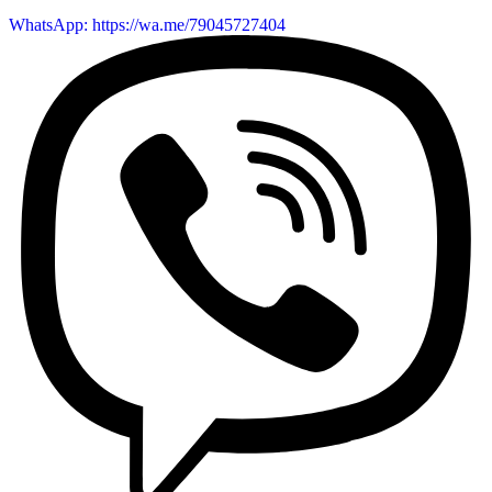
WhatsApp: https://wa.me/79045727404