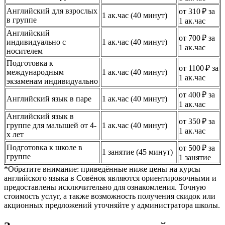
Английский для взрослых
от 310 ₽ за
1 ак.час (40 минут)
в группе
1 ак.час
Английский
от 700 ₽ за
индивидуально с
1 ак.час (40 минут)
1 ак.час
носителем
Подготовка к
от 1100 ₽ за
международным
1 ак.час (40 минут)
1 ак.час
экзаменам индивидуально
от 400 ₽ за
Английский язык в паре
1 ак.час (40 минут)
1 ак.час
Английский язык в
от 350 ₽ за
группе для малышей от 4-
1 ак.час (40 минут)
1 ак.час
х лет
Подготовка к школе в
от 500 ₽ за
1 занятие (45 минут)
группе
1 занятие
*Обратите внимание: приведённые ниже цены на курсы
английского языка в Совёнок являются ориентировочными и
предоставлены исключительно для ознакомления. Точную
стоимость услуг, а также возможность получения скидок или
акционных предложений уточняйте у администратора школы.