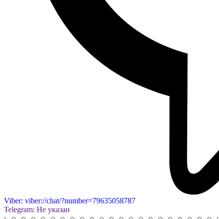
Viber: viber://chat/?number=79635058787
Telegram: Не указан