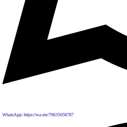
WhatsApp: https://wa.me/79635058787