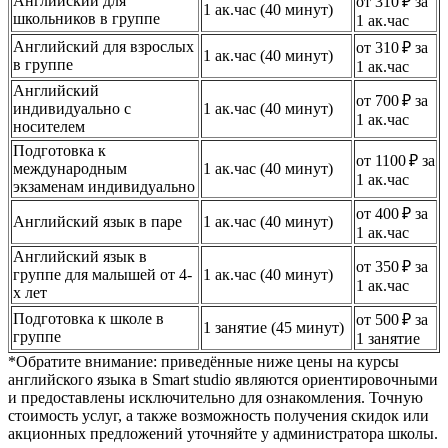
Английский для
от 310 ₽ за
1 ак.час (40 минут)
школьников в группе
1 ак.час
Английский для взрослых
от 310 ₽ за
1 ак.час (40 минут)
в группе
1 ак.час
Английский
от 700 ₽ за
индивидуально с
1 ак.час (40 минут)
1 ак.час
носителем
Подготовка к
от 1100 ₽ за
международным
1 ак.час (40 минут)
1 ак.час
экзаменам индивидуально
от 400 ₽ за
Английский язык в паре
1 ак.час (40 минут)
1 ак.час
Английский язык в
от 350 ₽ за
группе для малышей от 4-
1 ак.час (40 минут)
1 ак.час
х лет
Подготовка к школе в
от 500 ₽ за
1 занятие (45 минут)
группе
1 занятие
*Обратите внимание: приведённые ниже цены на курсы
английского языка в Smart studio являются ориентировочными
и предоставлены исключительно для ознакомления. Точную
стоимость услуг, а также возможность получения скидок или
акционных предложений уточняйте у администратора школы.