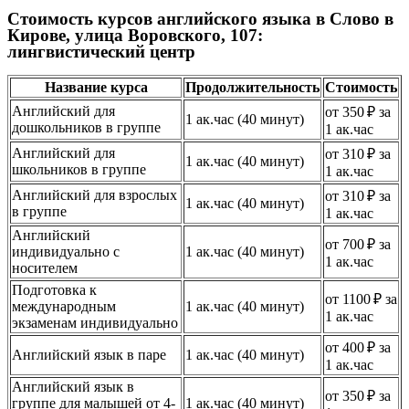
Стоимость курсов английского языка в Слово в
Кирове, улица Воровского, 107:
лингвистический центр
Название курса
Продолжительность
Стоимость
Английский для
от 350 ₽ за
1 ак.час (40 минут)
дошкольников в группе
1 ак.час
Английский для
от 310 ₽ за
1 ак.час (40 минут)
школьников в группе
1 ак.час
Английский для взрослых
от 310 ₽ за
1 ак.час (40 минут)
в группе
1 ак.час
Английский
от 700 ₽ за
индивидуально с
1 ак.час (40 минут)
1 ак.час
носителем
Подготовка к
от 1100 ₽ за
международным
1 ак.час (40 минут)
1 ак.час
экзаменам индивидуально
от 400 ₽ за
Английский язык в паре
1 ак.час (40 минут)
1 ак.час
Английский язык в
от 350 ₽ за
группе для малышей от 4-
1 ак.час (40 минут)