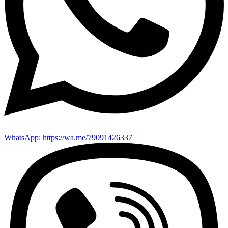
WhatsApp: https://wa.me/79091426337