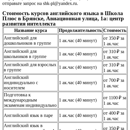
отправьте запрос на shk-pl@yandex.ru.
Стоимость курсов английского языка в Школа
Плюс в Брянске, Авиационная улица, 1а: центр
развития интеллекта
Название курса
Продолжительность
Стоимость
Английский для
от 350 ₽ за
1 ак.час (40 минут)
дошкольников в группе
1 ак.час
Английский для
от 310 ₽ за
1 ак.час (40 минут)
школьников в группе
1 ак.час
Английский для взрослых
от 310 ₽ за
1 ак.час (40 минут)
в группе
1 ак.час
Английский
от 700 ₽ за
индивидуально с
1 ак.час (40 минут)
1 ак.час
носителем
Подготовка к
от 1100 ₽ за
международным
1 ак.час (40 минут)
1 ак.час
экзаменам индивидуально
от 400 ₽ за
Английский язык в паре
1 ак.час (40 минут)
1 ак.час
Английский язык в
от 350 ₽ за