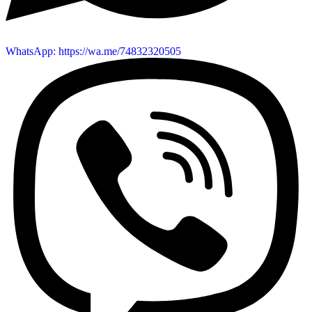
WhatsApp: https://wa.me/74832320505