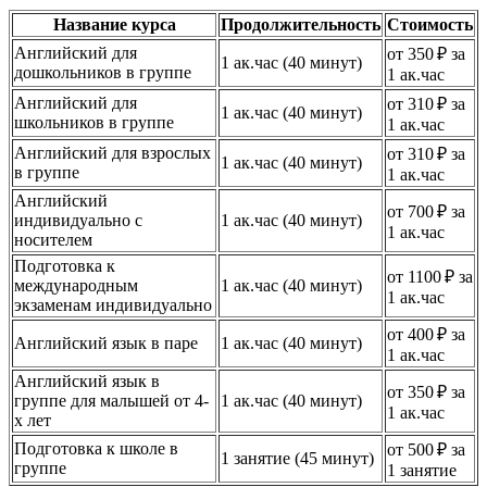
Название курса
Продолжительность
Стоимость
Английский для
от 350 ₽ за
1 ак.час (40 минут)
дошкольников в группе
1 ак.час
Английский для
от 310 ₽ за
1 ак.час (40 минут)
школьников в группе
1 ак.час
Английский для взрослых
от 310 ₽ за
1 ак.час (40 минут)
в группе
1 ак.час
Английский
от 700 ₽ за
индивидуально с
1 ак.час (40 минут)
1 ак.час
носителем
Подготовка к
от 1100 ₽ за
международным
1 ак.час (40 минут)
1 ак.час
экзаменам индивидуально
от 400 ₽ за
Английский язык в паре
1 ак.час (40 минут)
1 ак.час
Английский язык в
от 350 ₽ за
группе для малышей от 4-
1 ак.час (40 минут)
1 ак.час
х лет
Подготовка к школе в
от 500 ₽ за
1 занятие (45 минут)
группе
1 занятие