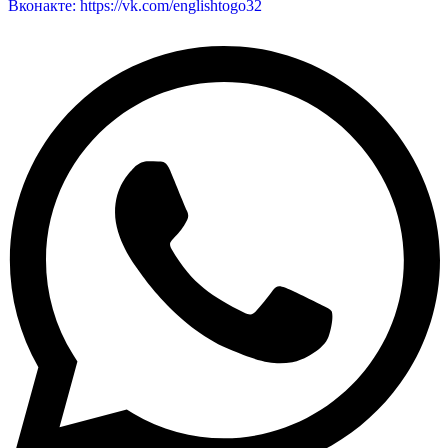
Вконакте: https://vk.com/englishtogo32