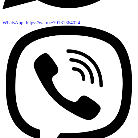
WhatsApp: https://wa.me/79131364024