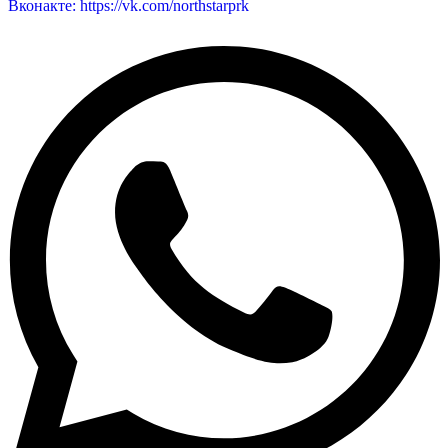
Вконакте: https://vk.com/northstarprk