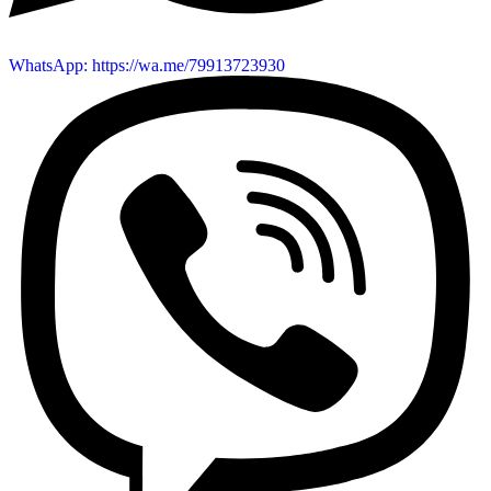
WhatsApp: https://wa.me/79913723930