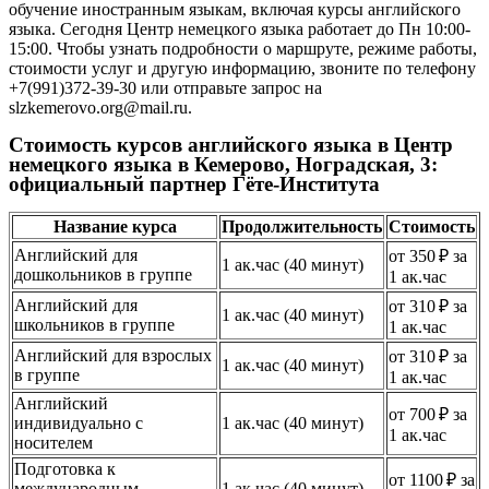
обучение иностранным языкам, включая курсы английского
языка. Сегодня Центр немецкого языка работает до Пн 10:00-
15:00. Чтобы узнать подробности о маршруте, режиме работы,
стоимости услуг и другую информацию, звоните по телефону
+7(991)372-39-30 или отправьте запрос на
slzkemerovo.org@mail.ru.
Стоимость курсов английского языка в Центр
немецкого языка в Кемерово, Ноградская, 3:
официальный партнер Гёте-Института
Название курса
Продолжительность
Стоимость
Английский для
от 350 ₽ за
1 ак.час (40 минут)
дошкольников в группе
1 ак.час
Английский для
от 310 ₽ за
1 ак.час (40 минут)
школьников в группе
1 ак.час
Английский для взрослых
от 310 ₽ за
1 ак.час (40 минут)
в группе
1 ак.час
Английский
от 700 ₽ за
индивидуально с
1 ак.час (40 минут)
1 ак.час
носителем
Подготовка к
от 1100 ₽ за
международным
1 ак.час (40 минут)