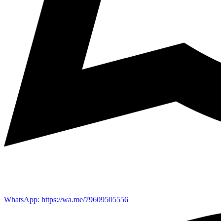
WhatsApp: https://wa.me/79609505556