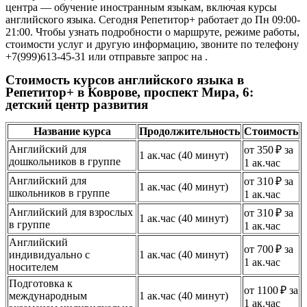
центра — обучение иностранным языкам, включая курсы
английского языка. Сегодня Репетитор+ работает до Пн 09:00-
21:00. Чтобы узнать подробности о маршруте, режиме работы,
стоимости услуг и другую информацию, звоните по телефону
+7(999)613-45-31 или отправьте запрос на .
Стоимость курсов английского языка в
Репетитор+ в Коврове, проспект Мира, 6:
детский центр развития
Название курса
Продолжительность
Стоимость
Английский для
от 350 ₽ за
1 ак.час (40 минут)
дошкольников в группе
1 ак.час
Английский для
от 310 ₽ за
1 ак.час (40 минут)
школьников в группе
1 ак.час
Английский для взрослых
от 310 ₽ за
1 ак.час (40 минут)
в группе
1 ак.час
Английский
от 700 ₽ за
индивидуально с
1 ак.час (40 минут)
1 ак.час
носителем
Подготовка к
от 1100 ₽ за
международным
1 ак.час (40 минут)
1 ак.час