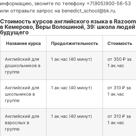
информацию, звоните по телефону +7(905)900-56-53
или отправьте запрос на benedict_school@bk.ru.
Стоимость курсов английского языка в Razoom
в Кемерово, Веры Волошиной, 39: школа людей
будущего
Название курса
Продолжительность
Стоимость
Английский для
1 ак.час (40 минут)
от 350 ₽ за
дошкольников в
1 ак.час
группе
Английский для
1 ак.час (40 минут)
от 310 ₽ за
школьников в
1 ак.час
группе
Английский для
1 ак.час (40 минут)
от 310 ₽ за
взрослых в
1 ак.час
группе