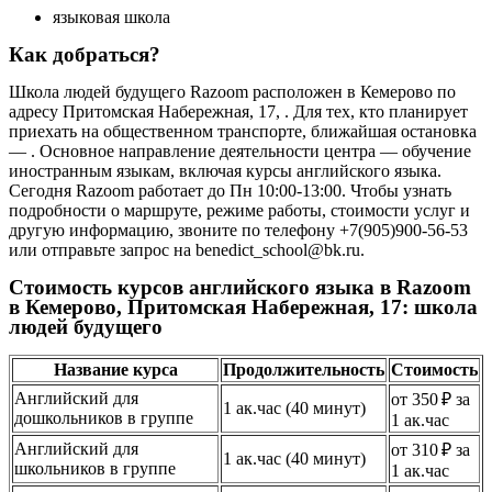
языковая школа
Как добраться?
Школа людей будущего Razoom расположен в Кемерово по
адресу Притомская Набережная, 17, . Для тех, кто планирует
приехать на общественном транспорте, ближайшая остановка
— . Основное направление деятельности центра — обучение
иностранным языкам, включая курсы английского языка.
Сегодня Razoom работает до Пн 10:00-13:00. Чтобы узнать
подробности о маршруте, режиме работы, стоимости услуг и
другую информацию, звоните по телефону +7(905)900-56-53
или отправьте запрос на benedict_school@bk.ru.
Стоимость курсов английского языка в Razoom
в Кемерово, Притомская Набережная, 17: школа
людей будущего
Название курса
Продолжительность
Стоимость
Английский для
от 350 ₽ за
1 ак.час (40 минут)
дошкольников в группе
1 ак.час
Английский для
от 310 ₽ за
1 ак.час (40 минут)
школьников в группе
1 ак.час