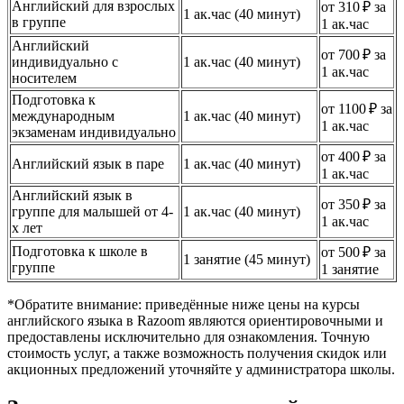
Английский для взрослых
от 310 ₽ за
1 ак.час (40 минут)
в группе
1 ак.час
Английский
от 700 ₽ за
индивидуально с
1 ак.час (40 минут)
1 ак.час
носителем
Подготовка к
от 1100 ₽ за
международным
1 ак.час (40 минут)
1 ак.час
экзаменам индивидуально
от 400 ₽ за
Английский язык в паре
1 ак.час (40 минут)
1 ак.час
Английский язык в
от 350 ₽ за
группе для малышей от 4-
1 ак.час (40 минут)
1 ак.час
х лет
Подготовка к школе в
от 500 ₽ за
1 занятие (45 минут)
группе
1 занятие
*Обратите внимание: приведённые ниже цены на курсы
английского языка в Razoom являются ориентировочными и
предоставлены исключительно для ознакомления. Точную
стоимость услуг, а также возможность получения скидок или
акционных предложений уточняйте у администратора школы.