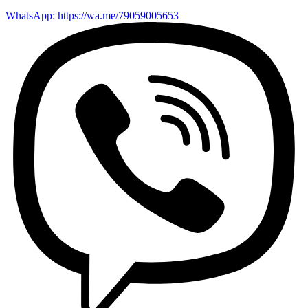
WhatsApp: https://wa.me/79059005653