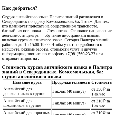
Как добраться?
Студия английского языка Палитра знаний расположен в
Северодвинск по адресу Комсомольская, 6а, 1 этаж. Для тех,
кто планирует приехать на общественном транспорте,
ближайшая остановка — Ломоносова. Основное направление
деятельности центра — обучение иностранным языкам,
включая курсы английского языка. Сегодня Палитра знаний
работает до Пн 15:00-19:00. Чтобы узнать подробности о
маршруте, режиме работы, стоимости услуг и другую
информацию, звоните по телефону +7(981)560-23-23 или
отправьте запрос на .
Стоимость курсов английского языка в Палитра
знаний в Северодвинске, Комсомольская, 6а:
студия английского языка
Название курса
Продолжительность
Стоимость
Английский для
от 350 ₽ за
1 ак.час (40 минут)
дошкольников в группе
1 ак.час
Английский для
от 310 ₽ за
1 ак.час (40 минут)
школьников в группе
1 ак.час
Английский для взрослых
от 310 ₽ за
1 ак.час (40 минут)