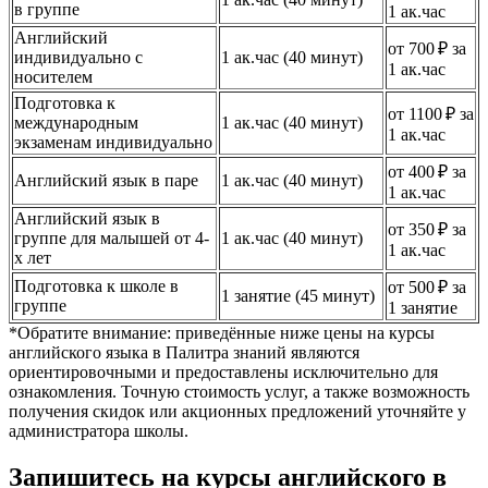
в группе
1 ак.час
Английский
от 700 ₽ за
индивидуально с
1 ак.час (40 минут)
1 ак.час
носителем
Подготовка к
от 1100 ₽ за
международным
1 ак.час (40 минут)
1 ак.час
экзаменам индивидуально
от 400 ₽ за
Английский язык в паре
1 ак.час (40 минут)
1 ак.час
Английский язык в
от 350 ₽ за
группе для малышей от 4-
1 ак.час (40 минут)
1 ак.час
х лет
Подготовка к школе в
от 500 ₽ за
1 занятие (45 минут)
группе
1 занятие
*Обратите внимание: приведённые ниже цены на курсы
английского языка в Палитра знаний являются
ориентировочными и предоставлены исключительно для
ознакомления. Точную стоимость услуг, а также возможность
получения скидок или акционных предложений уточняйте у
администратора школы.
Запишитесь на курсы английского в