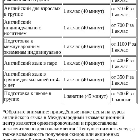
1 ак.час
Английский для взрослых
от 310 ₽ за
1 ак.час (40 минут)
в группе
1 ак.час
Английский
от 700 ₽ за
индивидуально с
1 ак.час (40 минут)
1 ак.час
носителем
Подготовка к
от 1100 ₽ за
международным
1 ак.час (40 минут)
1 ак.час
экзаменам индивидуально
от 400 ₽ за
Английский язык в паре
1 ак.час (40 минут)
1 ак.час
Английский язык в
от 350 ₽ за
группе для малышей от 4-
1 ак.час (40 минут)
1 ак.час
х лет
Подготовка к школе в
от 500 ₽ за
1 занятие (45 минут)
группе
1 занятие
*Обратите внимание: приведённые ниже цены на курсы
английского языка в Международный экзаменационный
центр являются ориентировочными и предоставлены
исключительно для ознакомления. Точную стоимость услуг, а
также возможность получения скидок или акционных
предложений уточняйте у администратора школы.