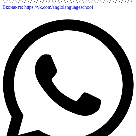
Вконакте: https://vk.com/anglolanguageschool