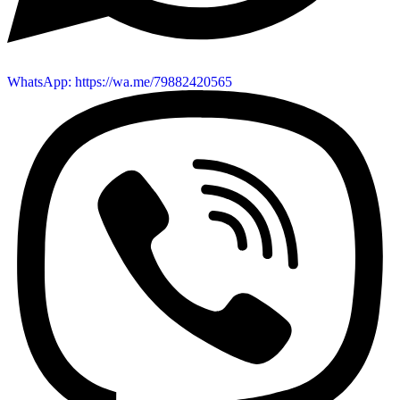
WhatsApp: https://wa.me/79882420565