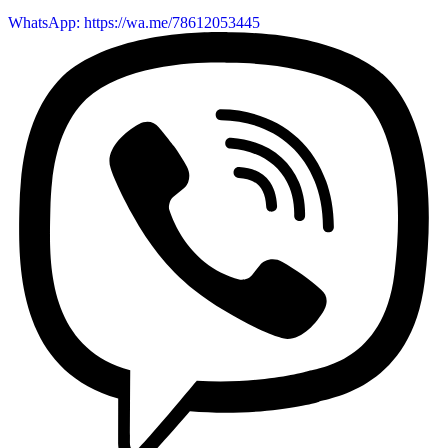
WhatsApp: https://wa.me/78612053445