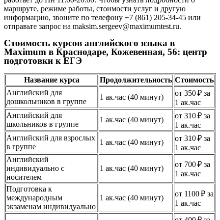
маршруте, режиме работы, стоимости услуг и другую
информацию, звоните по телефону +7 (861) 205-34-45 или
отправьте запрос на maksim.sergeev@maximumtest.ru.
Стоимость курсов английского языка в
Maximum в Краснодаре, Кожевенная, 56: центр
подготовки к ЕГЭ
Название курса
Продолжительность
Стоимость
Английский для
от 350 ₽ за
1 ак.час (40 минут)
дошкольников в группе
1 ак.час
Английский для
от 310 ₽ за
1 ак.час (40 минут)
школьников в группе
1 ак.час
Английский для взрослых
от 310 ₽ за
1 ак.час (40 минут)
в группе
1 ак.час
Английский
от 700 ₽ за
индивидуально с
1 ак.час (40 минут)
1 ак.час
носителем
Подготовка к
от 1100 ₽ за
международным
1 ак.час (40 минут)
1 ак.час
экзаменам индивидуально
от 400 ₽ за