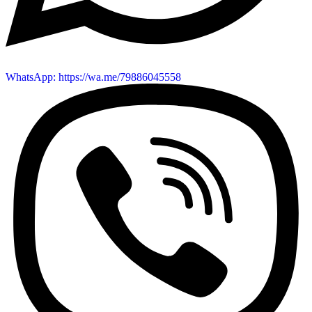
WhatsApp: https://wa.me/79886045558