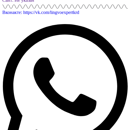
Сайт: Не указан
Вконакте: https://vk.com/lingvoexpertkrd