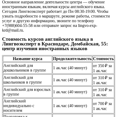
Основное направление деятельности центра — обучение
иностранным языкам, включая курсы английского языка.
Сегодня Лингвоэксперт работает до Пн 08:30-19:00. Чтобы
узнать подробности о маршруте, режиме работы, стоимости
услуг и другую информацию, звоните по телефону
+7(988)604-55-58 или отправьте запрос на lingvo-exp-
krd@mail.ru.
Стоимость курсов английского языка в
Лингвоэксперт в Краснодаре, Домбайская, 55:
центр изучения иностранных языков
Название курса
Продолжительность
Стоимость
Английский для
от 350 ₽ за
1 ак.час (40 минут)
дошкольников в группе
1 ак.час
Английский для
от 310 ₽ за
1 ак.час (40 минут)
школьников в группе
1 ак.час
Английский для взрослых
от 310 ₽ за
1 ак.час (40 минут)
в группе
1 ак.час
Английский
от 700 ₽ за
индивидуально с
1 ак.час (40 минут)
1 ак.час
носителем
Подготовка к