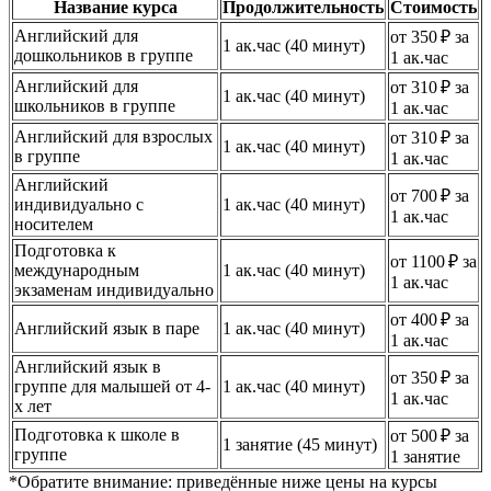
Название курса
Продолжительность
Стоимость
Английский для
от 350 ₽ за
1 ак.час (40 минут)
дошкольников в группе
1 ак.час
Английский для
от 310 ₽ за
1 ак.час (40 минут)
школьников в группе
1 ак.час
Английский для взрослых
от 310 ₽ за
1 ак.час (40 минут)
в группе
1 ак.час
Английский
от 700 ₽ за
индивидуально с
1 ак.час (40 минут)
1 ак.час
носителем
Подготовка к
от 1100 ₽ за
международным
1 ак.час (40 минут)
1 ак.час
экзаменам индивидуально
от 400 ₽ за
Английский язык в паре
1 ак.час (40 минут)
1 ак.час
Английский язык в
от 350 ₽ за
группе для малышей от 4-
1 ак.час (40 минут)
1 ак.час
х лет
Подготовка к школе в
от 500 ₽ за
1 занятие (45 минут)
группе
1 занятие
*Обратите внимание: приведённые ниже цены на курсы