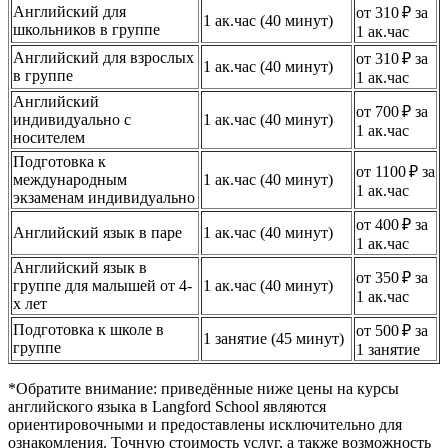
Английский для
от 310 ₽ за
1 ак.час (40 минут)
школьников в группе
1 ак.час
Английский для взрослых
от 310 ₽ за
1 ак.час (40 минут)
в группе
1 ак.час
Английский
от 700 ₽ за
индивидуально с
1 ак.час (40 минут)
1 ак.час
носителем
Подготовка к
от 1100 ₽ за
международным
1 ак.час (40 минут)
1 ак.час
экзаменам индивидуально
от 400 ₽ за
Английский язык в паре
1 ак.час (40 минут)
1 ак.час
Английский язык в
от 350 ₽ за
группе для малышей от 4-
1 ак.час (40 минут)
1 ак.час
х лет
Подготовка к школе в
от 500 ₽ за
1 занятие (45 минут)
группе
1 занятие
*Обратите внимание: приведённые ниже цены на курсы
английского языка в Langford School являются
ориентировочными и предоставлены исключительно для
ознакомления. Точную стоимость услуг, а также возможность