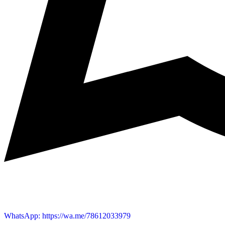
WhatsApp: https://wa.me/78612033979