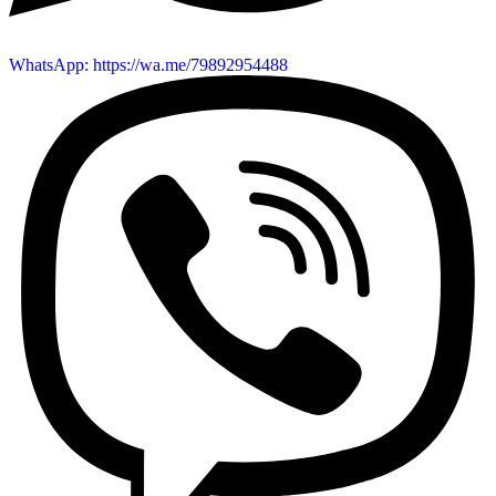
WhatsApp: https://wa.me/79892954488