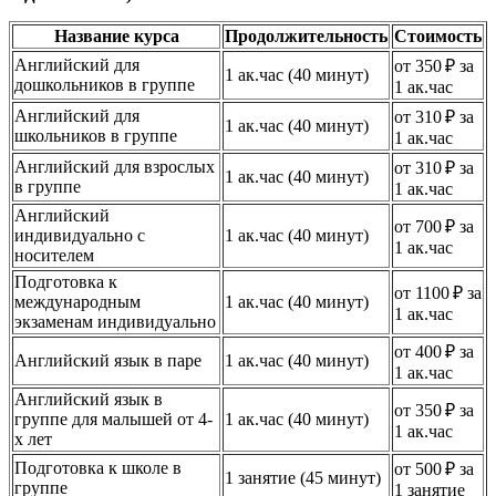
Название курса
Продолжительность
Стоимость
Английский для
от 350 ₽ за
1 ак.час (40 минут)
дошкольников в группе
1 ак.час
Английский для
от 310 ₽ за
1 ак.час (40 минут)
школьников в группе
1 ак.час
Английский для взрослых
от 310 ₽ за
1 ак.час (40 минут)
в группе
1 ак.час
Английский
от 700 ₽ за
индивидуально с
1 ак.час (40 минут)
1 ак.час
носителем
Подготовка к
от 1100 ₽ за
международным
1 ак.час (40 минут)
1 ак.час
экзаменам индивидуально
от 400 ₽ за
Английский язык в паре
1 ак.час (40 минут)
1 ак.час
Английский язык в
от 350 ₽ за
группе для малышей от 4-
1 ак.час (40 минут)
1 ак.час
х лет
Подготовка к школе в
от 500 ₽ за
1 занятие (45 минут)
группе
1 занятие