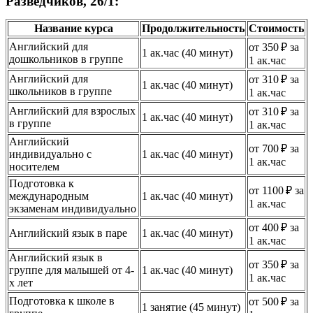
Разведчиков, 26/1:
Название курса
Продолжительность
Стоимость
Английский для
от 350 ₽ за
1 ак.час (40 минут)
дошкольников в группе
1 ак.час
Английский для
от 310 ₽ за
1 ак.час (40 минут)
школьников в группе
1 ак.час
Английский для взрослых
от 310 ₽ за
1 ак.час (40 минут)
в группе
1 ак.час
Английский
от 700 ₽ за
индивидуально с
1 ак.час (40 минут)
1 ак.час
носителем
Подготовка к
от 1100 ₽ за
международным
1 ак.час (40 минут)
1 ак.час
экзаменам индивидуально
от 400 ₽ за
Английский язык в паре
1 ак.час (40 минут)
1 ак.час
Английский язык в
от 350 ₽ за
группе для малышей от 4-
1 ак.час (40 минут)
1 ак.час
х лет
Подготовка к школе в
от 500 ₽ за
1 занятие (45 минут)