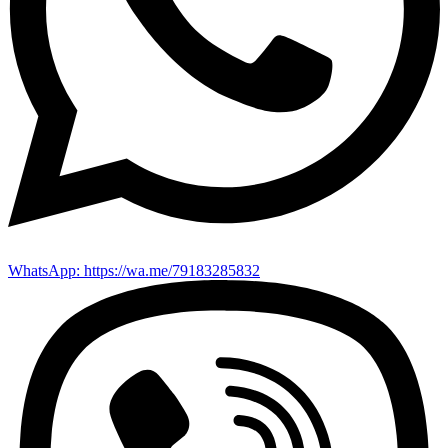
WhatsApp: https://wa.me/79183285832