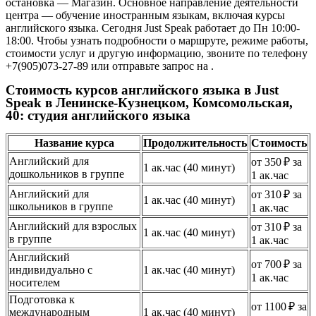
остановка — Магазин. Основное направление деятельности
центра — обучение иностранным языкам, включая курсы
английского языка. Сегодня Just Speak работает до Пн 10:00-
18:00. Чтобы узнать подробности о маршруте, режиме работы,
стоимости услуг и другую информацию, звоните по телефону
+7(905)073-27-89 или отправьте запрос на .
Стоимость курсов английского языка в Just
Speak в Ленинске-Кузнецком, Комсомольская,
40: студия английского языка
Название курса
Продолжительность
Стоимость
Английский для
от 350 ₽ за
1 ак.час (40 минут)
дошкольников в группе
1 ак.час
Английский для
от 310 ₽ за
1 ак.час (40 минут)
школьников в группе
1 ак.час
Английский для взрослых
от 310 ₽ за
1 ак.час (40 минут)
в группе
1 ак.час
Английский
от 700 ₽ за
индивидуально с
1 ак.час (40 минут)
1 ак.час
носителем
Подготовка к
от 1100 ₽ за
международным
1 ак.час (40 минут)