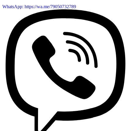
WhatsApp: https://wa.me/79050732789