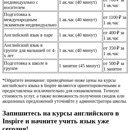
индивидуально с
1 ак.час (40 минут)
1 ак.час
носителем
Подготовка к
от 1100 ₽ за
международным
1 ак.час (40 минут)
1 ак.час
экзаменам индивидуально
от 400 ₽ за
Английский язык в паре
1 ак.час (40 минут)
1 ак.час
Английский язык в
от 350 ₽ за
группе для малышей от 4-
1 ак.час (40 минут)
1 ак.час
х лет
Подготовка к школе в
от 500 ₽ за
1 занятие (45 минут)
группе
1 занятие
*Обратите внимание: приведённые ниже цены на курсы
английского языка в Inspire являются ориентировочными и
предоставлены исключительно для ознакомления. Точную
стоимость услуг, а также возможность получения скидок или
акционных предложений уточняйте у администратора школы.
Запишитесь на курсы английского в
Inspire и начните учить язык уже
сегодня!