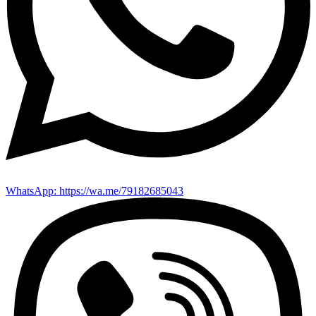
WhatsApp: https://wa.me/79182685043