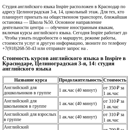
Студия английского языка Inspire расположен в Краснодар по
адресу Целиноградская 3-я, 14, цокольный этаж. Для тех, кто
планирует приехать на общественном транспорте, ближайшая
остановка — Школа №50. Основное направление
деятельности центра — обучение иностранным языкам,
включая курсы английского языка. Сегодня Inspire работает до
. Чтобы узнать подробности о маршруте, режиме работы,
стоимости услуг и другую информацию, звоните по телефону
+7(918)268-50-43 или отправьте запрос на .
Стоимость курсов английского языка в Inspire в
Краснодаре, Целиноградская 3-я, 14: студия
английского языка
Название курса
Продолжительность
Стоимость
Английский для
от 350 ₽ за
1 ак.час (40 минут)
дошкольников в группе
1 ак.час
Английский для
от 310 ₽ за
1 ак.час (40 минут)
школьников в группе
1 ак.час
Английский для взрослых
от 310 ₽ за
1 ак.час (40 минут)
в группе
1 ак.час
Английский
от 700 ₽ за