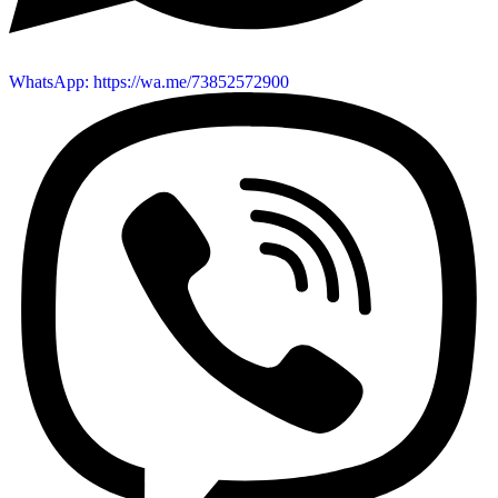
WhatsApp: https://wa.me/73852572900