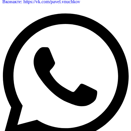
Вконакте: https://vk.com/pavel.vnuchkov