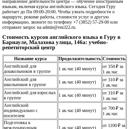
направление деятельности центра — обучение иностранным
языкам, включая курсы английского языка. Сегодня Гуру
работает до Пн 09:00-20:00. Чтобы узнать подробности о
маршруте, режиме работы, стоимости услуг и другую
информацию, звоните по телефону +7 (3852) 57-29-00 или
отправьте запрос на admin@encl22.ru.
Стоимость курсов английского языка в Гуру в
Барнауле, Малахова улица, 146а: учебно-
репетиторский центр
Название курса
Продолжительность
Стоимость
Английский для
от 350 ₽ за
1 ак.час (40 минут)
дошкольников в группе
1 ак.час
Английский для
от 310 ₽ за
1 ак.час (40 минут)
школьников в группе
1 ак.час
Английский для взрослых
от 310 ₽ за
1 ак.час (40 минут)
в группе
1 ак.час
Английский
от 700 ₽ за
индивидуально с
1 ак.час (40 минут)
1 ак.час
носителем
Подготовка к
от 1100 ₽ за
международным
1 ак.час (40 минут)