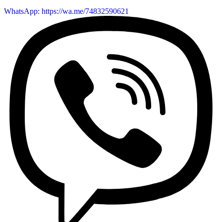
WhatsApp: https://wa.me/74832590621