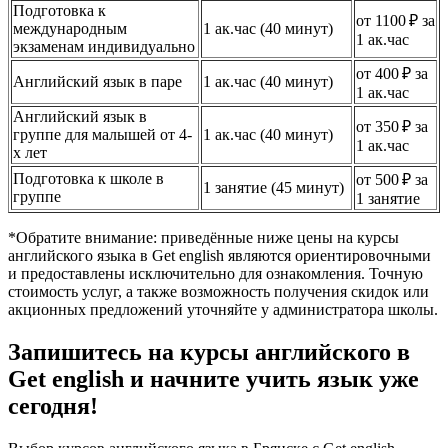
Подготовка к
от 1100 ₽ за
международным
1 ак.час (40 минут)
1 ак.час
экзаменам индивидуально
от 400 ₽ за
Английский язык в паре
1 ак.час (40 минут)
1 ак.час
Английский язык в
от 350 ₽ за
группе для малышей от 4-
1 ак.час (40 минут)
1 ак.час
х лет
Подготовка к школе в
от 500 ₽ за
1 занятие (45 минут)
группе
1 занятие
*Обратите внимание: приведённые ниже цены на курсы
английского языка в Get english являются ориентировочными
и предоставлены исключительно для ознакомления. Точную
стоимость услуг, а также возможность получения скидок или
акционных предложений уточняйте у администратора школы.
Запишитесь на курсы английского в
Get english и начните учить язык уже
сегодня!