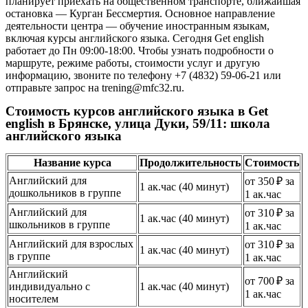
планирует приехать на общественном транспорте, ближайшая
остановка — Курган Бессмертия. Основное направление
деятельности центра — обучение иностранным языкам,
включая курсы английского языка. Сегодня Get english
работает до Пн 09:00-18:00. Чтобы узнать подробности о
маршруте, режиме работы, стоимости услуг и другую
информацию, звоните по телефону +7 (4832) 59-06-21 или
отправьте запрос на trening@mfc32.ru.
Стоимость курсов английского языка в Get
english в Брянске, улица Дуки, 59/11: школа
английского языка
Название курса
Продолжительность
Стоимость
Английский для
от 350 ₽ за
1 ак.час (40 минут)
дошкольников в группе
1 ак.час
Английский для
от 310 ₽ за
1 ак.час (40 минут)
школьников в группе
1 ак.час
Английский для взрослых
от 310 ₽ за
1 ак.час (40 минут)
в группе
1 ак.час
Английский
от 700 ₽ за
индивидуально с
1 ак.час (40 минут)
1 ак.час
носителем