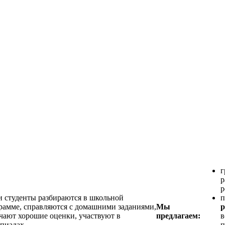
г
р
р
 студенты разбираются в школьной
п
рамме, справляются с домашними заданиями,
Мы
р
чают хорошие оценки, участвуют в
предлагаем:
в
пиадах.
п