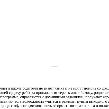
имает в школе,родители не знают языка и не могут помочь со ш
ей среде,у ребёнка пропадает интерес к английскому, родители 
й программе, справляются с домашними заданиями, получают хо
списанию, есть возможность учиться в режиме группы выходного
роцесс обучения,возможность оформить возврат налога и оплат