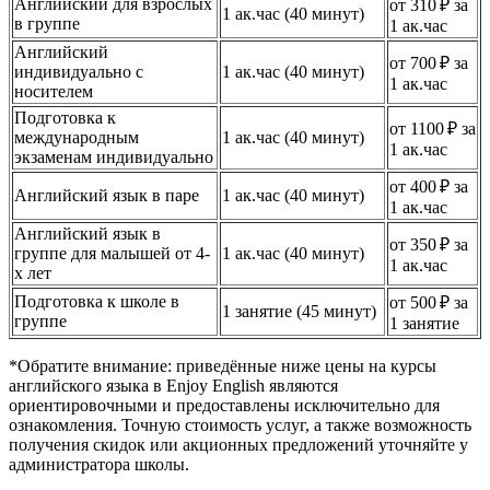
Английский для взрослых
от 310 ₽ за
1 ак.час (40 минут)
в группе
1 ак.час
Английский
от 700 ₽ за
индивидуально с
1 ак.час (40 минут)
1 ак.час
носителем
Подготовка к
от 1100 ₽ за
международным
1 ак.час (40 минут)
1 ак.час
экзаменам индивидуально
от 400 ₽ за
Английский язык в паре
1 ак.час (40 минут)
1 ак.час
Английский язык в
от 350 ₽ за
группе для малышей от 4-
1 ак.час (40 минут)
1 ак.час
х лет
Подготовка к школе в
от 500 ₽ за
1 занятие (45 минут)
группе
1 занятие
*Обратите внимание: приведённые ниже цены на курсы
английского языка в Enjoy English являются
ориентировочными и предоставлены исключительно для
ознакомления. Точную стоимость услуг, а также возможность
получения скидок или акционных предложений уточняйте у
администратора школы.