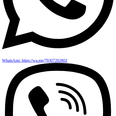
WhatsApp: https://wa.me/79307202802