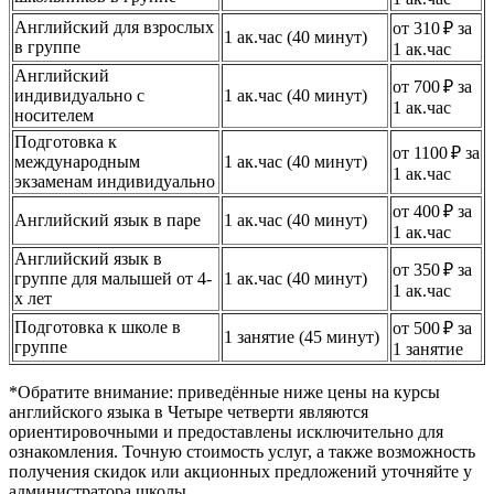
Английский для взрослых
от 310 ₽ за
1 ак.час (40 минут)
в группе
1 ак.час
Английский
от 700 ₽ за
индивидуально с
1 ак.час (40 минут)
1 ак.час
носителем
Подготовка к
от 1100 ₽ за
международным
1 ак.час (40 минут)
1 ак.час
экзаменам индивидуально
от 400 ₽ за
Английский язык в паре
1 ак.час (40 минут)
1 ак.час
Английский язык в
от 350 ₽ за
группе для малышей от 4-
1 ак.час (40 минут)
1 ак.час
х лет
Подготовка к школе в
от 500 ₽ за
1 занятие (45 минут)
группе
1 занятие
*Обратите внимание: приведённые ниже цены на курсы
английского языка в Четыре четверти являются
ориентировочными и предоставлены исключительно для
ознакомления. Точную стоимость услуг, а также возможность
получения скидок или акционных предложений уточняйте у
администратора школы.