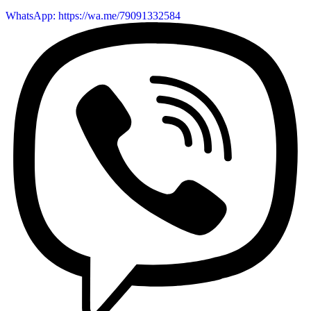
WhatsApp: https://wa.me/79091332584