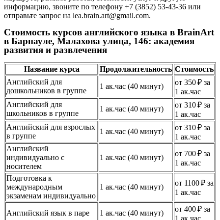
информацию, звоните по телефону +7 (3852) 53-43-36 или
отправьте запрос на lea.brain.art@gmail.com.
Стоимость курсов английского языка в BrainArt
в Барнауле, Малахова улица, 146: академия
развития и развлечения
Название курса
Продолжительность
Стоимость
Английский для
от 350 ₽ за
1 ак.час (40 минут)
дошкольников в группе
1 ак.час
Английский для
от 310 ₽ за
1 ак.час (40 минут)
школьников в группе
1 ак.час
Английский для взрослых
от 310 ₽ за
1 ак.час (40 минут)
в группе
1 ак.час
Английский
от 700 ₽ за
индивидуально с
1 ак.час (40 минут)
1 ак.час
носителем
Подготовка к
от 1100 ₽ за
международным
1 ак.час (40 минут)
1 ак.час
экзаменам индивидуально
от 400 ₽ за
Английский язык в паре
1 ак.час (40 минут)
1 ак.час