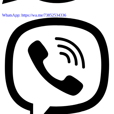
WhatsApp: https://wa.me/73852534336