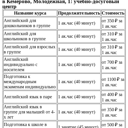
в Кемерово, Молодёжная, 1: учебно-досуговый
центр
Название курса
Продолжительность
Стоимость
Английский для
от 350 ₽ за
1 ак.час (40 минут)
дошкольников в группе
1 ак.час
Английский для
от 310 ₽ за
1 ак.час (40 минут)
школьников в группе
1 ак.час
Английский для взрослых
от 310 ₽ за
1 ак.час (40 минут)
в группе
1 ак.час
Английский
от 700 ₽ за
индивидуально с
1 ак.час (40 минут)
1 ак.час
носителем
Подготовка к
от 1100 ₽ за
международным
1 ак.час (40 минут)
1 ак.час
экзаменам индивидуально
от 400 ₽ за
Английский язык в паре
1 ак.час (40 минут)
1 ак.час
Английский язык в
от 350 ₽ за
группе для малышей от 4-
1 ак.час (40 минут)
1 ак.час
х лет
Подготовка к школе в
от 500 ₽ за
1 занятие (45 минут)