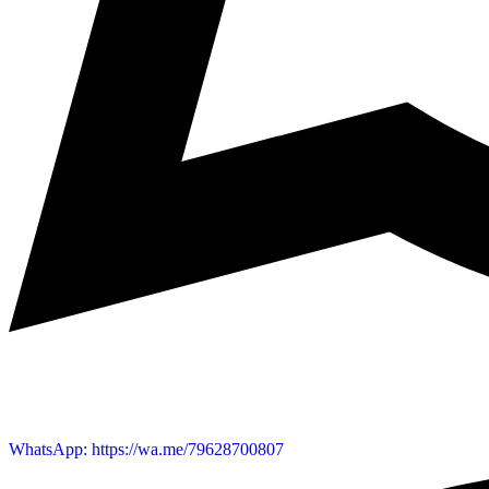
WhatsApp: https://wa.me/79628700807