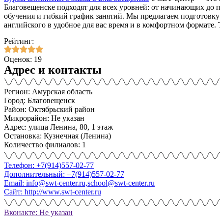
Благовещенске подходят для всех уровней: от начинающих до
обучения и гибкий график занятий. Мы предлагаем подготовку
английского в удобное для вас время и в комфортном формате. 
Рейтинг:
Оценок: 19
Адрес и контакты
Регион: Амурская область
Город: Благовещенск
Район: Октябрьский район
Микрорайон: Не указан
Адрес: улица Ленина, 80, 1 этаж
Остановка: Кузнечная (Ленина)
Количество филиалов: 1
Телефон: +7(914)557-02-77
Дополнительный: +7(914)557-02-77
Email: info@swt-center.ru,school@swt-center.ru
Сайт: http://www.swt-center.ru
Вконакте: Не указан