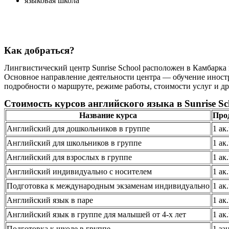
языковая школа
Как добраться?
Лингвистический центр Sunrise School расположен в Камбарка п
Основное направление деятельности центра — обучение иностра
подробности о маршруте, режиме работы, стоимости услуг и др
Стоимость курсов английского языка в Sunrise Sc
Название курса
Про
Английский для дошкольников в группе
1 ак
Английский для школьников в группе
1 ак
Английский для взрослых в группе
1 ак
Английский индивидуально с носителем
1 ак
Подготовка к международным экзаменам индивидуально
1 ак
Английский язык в паре
1 ак
Английский язык в группе для малышей от 4-х лет
1 ак
Подготовка к школе в группе
1 за