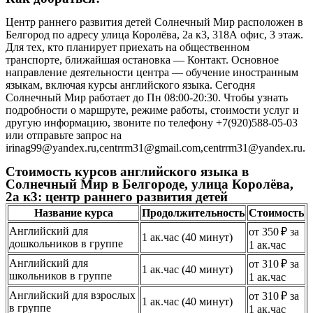
Центр раннего развития детей Солнечный Мир расположен в
Белгород по адресу улица Королёва, 2а к3, 318А офис, 3 этаж.
Для тех, кто планирует приехать на общественном
транспорте, ближайшая остановка — Контакт. Основное
направление деятельности центра — обучение иностранным
языкам, включая курсы английского языка. Сегодня
Солнечный Мир работает до Пн 08:00-20:30. Чтобы узнать
подробности о маршруте, режиме работы, стоимости услуг и
другую информацию, звоните по телефону +7(920)588-05-03
или отправьте запрос на
irinag99@yandex.ru,centrrm31@gmail.com,centrrm31@yandex.ru.
Стоимость курсов английского языка в
Солнечный Мир в Белгороде, улица Королёва,
2а к3: центр раннего развития детей
Название курса
Продолжительность
Стоимость
Английский для
от 350 ₽ за
1 ак.час (40 минут)
дошкольников в группе
1 ак.час
Английский для
от 310 ₽ за
1 ак.час (40 минут)
школьников в группе
1 ак.час
Английский для взрослых
от 310 ₽ за
1 ак.час (40 минут)
в группе
1 ак.час