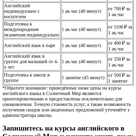
Английский
от 700 ₽ за
индивидуально с
1 ак.час (40 минут)
1 ак.час
носителем
Подготовка к
от 1100 ₽ за
международным
1 ак.час (40 минут)
1 ак.час
экзаменам индивидуально
от 400 ₽ за
Английский язык в паре
1 ак.час (40 минут)
1 ак.час
Английский язык в
от 350 ₽ за
группе для малышей от 4-
1 ак.час (40 минут)
1 ак.час
х лет
Подготовка к школе в
от 500 ₽ за
1 занятие (45 минут)
группе
1 занятие
*Обратите внимание: приведённые ниже цены на курсы
английского языка в Солнечный Мир являются
ориентировочными и предоставлены исключительно для
ознакомления. Точную стоимость услуг, а также возможность
получения скидок или акционных предложений уточняйте у
администратора школы.
Запишитесь на курсы английского в