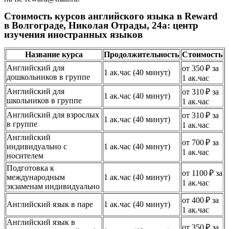
Стоимость курсов английского языка в Reward
в Волгограде, Николая Отрады, 24а: центр
изучения иностранных языков
Название курса
Продолжительность
Стоимость
Английский для
от 350 ₽ за
1 ак.час (40 минут)
дошкольников в группе
1 ак.час
Английский для
от 310 ₽ за
1 ак.час (40 минут)
школьников в группе
1 ак.час
Английский для взрослых
от 310 ₽ за
1 ак.час (40 минут)
в группе
1 ак.час
Английский
от 700 ₽ за
индивидуально с
1 ак.час (40 минут)
1 ак.час
носителем
Подготовка к
от 1100 ₽ за
международным
1 ак.час (40 минут)
1 ак.час
экзаменам индивидуально
от 400 ₽ за
Английский язык в паре
1 ак.час (40 минут)
1 ак.час
Английский язык в
от 350 ₽ за