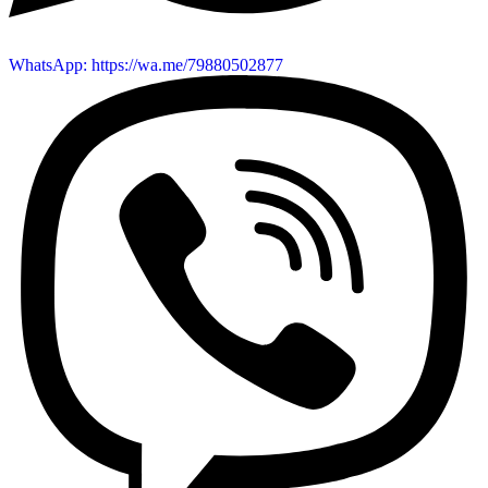
WhatsApp: https://wa.me/79880502877