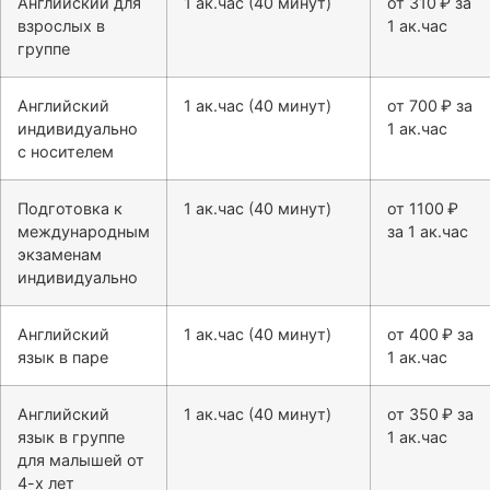
Английский для
1 ак.час (40 минут)
от 310 ₽ за
взрослых в
1 ак.час
группе
Английский
1 ак.час (40 минут)
от 700 ₽ за
индивидуально
1 ак.час
с носителем
Подготовка к
1 ак.час (40 минут)
от 1100 ₽
международным
за 1 ак.час
экзаменам
индивидуально
Английский
1 ак.час (40 минут)
от 400 ₽ за
язык в паре
1 ак.час
Английский
1 ак.час (40 минут)
от 350 ₽ за
язык в группе
1 ак.час
для малышей от
4-х лет