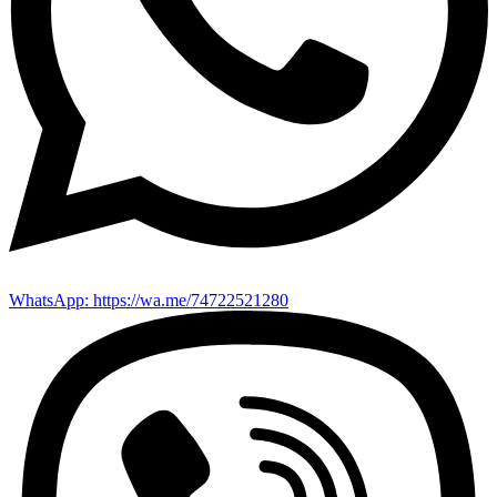
WhatsApp: https://wa.me/74722521280