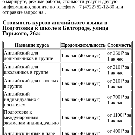
о маршруте, режиме работы, стоимости услуг и другую
информацию, звоните по телефону +7 (4722) 52-12-80 или
отправьте запрос на .
Стоимость курсов английского языка в
Подготовка к школе в Белгороде, улица
Горького, 26а:
Название курса
Продолжительность
Стоимость
Английский для
от 350 ₽ за
1 ак.час (40 минут)
дошкольников в группе
1 ак.час
Английский для
от 310 ₽ за
1 ак.час (40 минут)
школьников в группе
1 ак.час
Английский для взрослых
от 310 ₽ за
1 ак.час (40 минут)
в группе
1 ак.час
Английский
от 700 ₽ за
индивидуально с
1 ак.час (40 минут)
1 ак.час
носителем
Подготовка к
от 1100 ₽ за
международным
1 ак.час (40 минут)
1 ак.час
экзаменам индивидуально
от 400 ₽ за
Английский язык в паре
1 ак.час (40 минут)