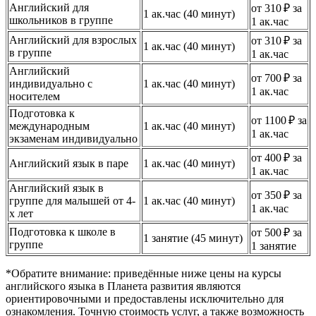
Английский для
от 310 ₽ за
1 ак.час (40 минут)
школьников в группе
1 ак.час
Английский для взрослых
от 310 ₽ за
1 ак.час (40 минут)
в группе
1 ак.час
Английский
от 700 ₽ за
индивидуально с
1 ак.час (40 минут)
1 ак.час
носителем
Подготовка к
от 1100 ₽ за
международным
1 ак.час (40 минут)
1 ак.час
экзаменам индивидуально
от 400 ₽ за
Английский язык в паре
1 ак.час (40 минут)
1 ак.час
Английский язык в
от 350 ₽ за
группе для малышей от 4-
1 ак.час (40 минут)
1 ак.час
х лет
Подготовка к школе в
от 500 ₽ за
1 занятие (45 минут)
группе
1 занятие
*Обратите внимание: приведённые ниже цены на курсы
английского языка в Планета развития являются
ориентировочными и предоставлены исключительно для
ознакомления. Точную стоимость услуг, а также возможность