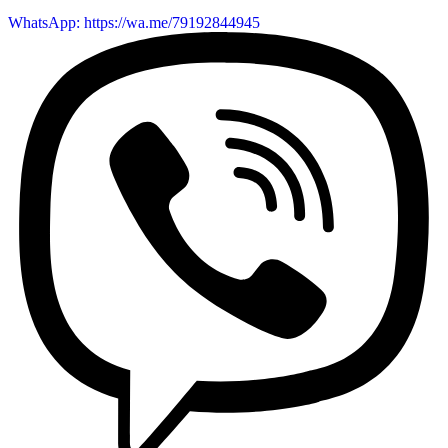
WhatsApp: https://wa.me/79192844945