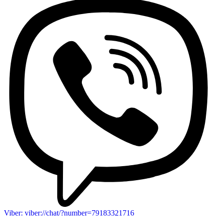
Viber: viber://chat/?number=79183321716