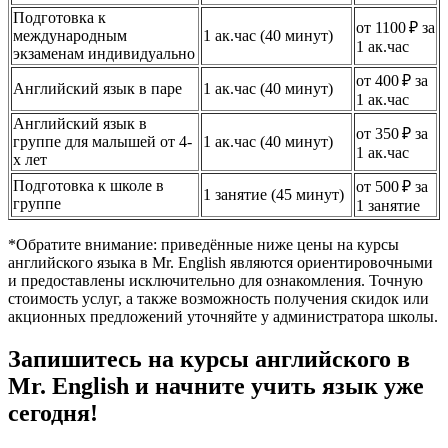
Подготовка к
от 1100 ₽ за
международным
1 ак.час (40 минут)
1 ак.час
экзаменам индивидуально
от 400 ₽ за
Английский язык в паре
1 ак.час (40 минут)
1 ак.час
Английский язык в
от 350 ₽ за
группе для малышей от 4-
1 ак.час (40 минут)
1 ак.час
х лет
Подготовка к школе в
от 500 ₽ за
1 занятие (45 минут)
группе
1 занятие
*Обратите внимание: приведённые ниже цены на курсы
английского языка в Mr. English являются ориентировочными
и предоставлены исключительно для ознакомления. Точную
стоимость услуг, а также возможность получения скидок или
акционных предложений уточняйте у администратора школы.
Запишитесь на курсы английского в
Mr. English и начните учить язык уже
сегодня!