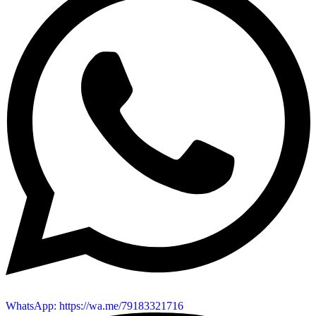
WhatsApp: https://wa.me/79183321716