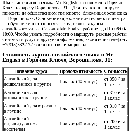
Школа английского языка Mr. English расположен в Горячий
Ключ по адресу Ворошилова, 31, . Для тех, кто планирует
приехать на общественном транспорте, ближайшая остановка
— Ворошилова. Основное направление деятельности центра
— обучение иностранным языкам, включая курсы
английского языка. Сегодня Mr. English работает до Пн 08:00-
18:00. Чтобы узнать подробности о маршруте, режиме работы,
стоимости услуг и другую информацию, звоните по телефону
+7(918)332-17-16 или отправьте запрос на .
Стоимость курсов английского языка в Mr.
English в Горячем Ключе, Ворошилова, 31:
Название курса
Продолжительность
Стоимость
Английский для
от 350 ₽ за
1 ак.час (40 минут)
дошкольников в группе
1 ак.час
Английский для
от 310 ₽ за
1 ак.час (40 минут)
школьников в группе
1 ак.час
Английский для взрослых
от 310 ₽ за
1 ак.час (40 минут)
в группе
1 ак.час
Английский
от 700 ₽ за
индивидуально с
1 ак.час (40 минут)
1 ак.час
носителем