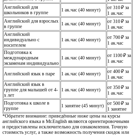
Английский для
от 310 ₽ за
1 ак.час (40 минут)
школьников в группе
1 ак.час
Английский для взрослых
от 310 ₽ за
1 ак.час (40 минут)
в группе
1 ак.час
Английский
от 700 ₽ за
индивидуально с
1 ак.час (40 минут)
1 ак.час
носителем
Подготовка к
от 1100 ₽ за
международным
1 ак.час (40 минут)
1 ак.час
экзаменам индивидуально
от 400 ₽ за
Английский язык в паре
1 ак.час (40 минут)
1 ак.час
Английский язык в
от 350 ₽ за
группе для малышей от 4-
1 ак.час (40 минут)
1 ак.час
х лет
Подготовка к школе в
от 500 ₽ за
1 занятие (45 минут)
группе
1 занятие
*Обратите внимание: приведённые ниже цены на курсы
английского языка в Mr.English являются ориентировочными
и предоставлены исключительно для ознакомления. Точную
стоимость услуг, а также возможность получения скидок или